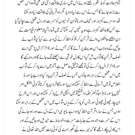
تمام حالات کو مدّ نظر رکھتے ہوئے اس میں ساری طاقت اتنی ہی تھی تو وہ اس شخص
سے بڑھ جائے گا جس نے اس سے زیادہ دیا.مگر وہ قربانی کی طاقت زیادہ رکھتا
تھا.دوسرے کمزور اور نحیف اور نا توان آدمیوں کو حسرت اور دل شکنی سے بچا لیا گیا
ہے جس کا حافظہ کمزور ہے وہ یہ نہیں کہہ سکتا کہ میں تو مارا گیا نا معلوم قیامت کے
دن اچھے حافظوں والے قرآن کریم کو حفظ کرنے کی وجہ سے کیا کیا ثواب لے
جائیں گے وہ جب اس حدیث پر آئے گا کہ جس نے سورۃ الزلزال پڑھی اسے
نصف قرآن کا ثواب مل گیا اس کا دل خوشی سے اچھلنے لگ جائے گا اور وہ کہے گا
سورۃ الزلزال یاد کرنے کی تو مجھے تو فیق حاصل ہے آئو میں اسے یاد کر کے ثواب
میں اس شخص کے برابر ہو جائوں جس نے نصف قرآن یادکیا ہوا ہے یا سورۂ
اخلاص تو میں آسانی سے حفظ کر سکتا ہوں یا سورۂ کافرون یاد کرنا تو کوئی مشکل امر
نہیں یا سورۂ اِذَا جَآءَ نَصْرُ اللّٰہِ وَالْفَتْحُ تو میں اچھی طرح یاد کر سکتا ہوں اور اس طرح
ان چار چھوٹی چھوٹی سورتوں کو یاد کر کے میںثواب میں اس شخص کے برابر ہو سکتا
ہوں جس نے سارا قرآن حفظ کیا ہوا ہے.مایوسی اس کے دل سے دور ہو جائے گی
اس کے حسرت و اندوہ کے جذبات مسرت و انبساط سے تبدیل ہو جائیں گے اور
اس کا دل پکار اٹھے گا کہ میرے لیے گھبراہٹ کی کوئی بات نہیں اللہ تعالیٰ نے