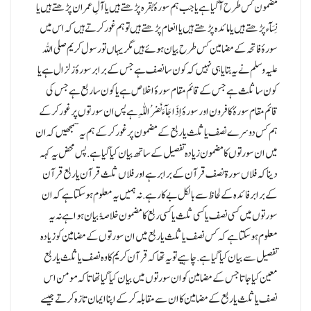
مضمون کس طرح آگیا ہے یا جب ہم سورۂ بقرہ پڑھتے ہیں یا آلِ عمران پڑھتے ہیں یا
نِسَآء پڑھتے ہیں یا مائدہ پڑھتے ہیں یا انعام پڑھتے ہیں تو ہم غور کرتے ہیں کہ اس میں
سورۂ فاتحہ کے مضامین کس طرح بیان ہوئے ہیں مگر یہاں تو رسول کریم صلی اللہ
علیہ وسلم نے یہ بتایا ہی نہیں کہ کون سا نصف ہے جس کے برابر سورۂ زلزال ہے یا
کون سا ثلث ہے جس کے قائم مقام سورۂ اخلاص ہے یا کون سا ربع ہے جس کی
قائم مقام سورۂ کافرون اور سورۂ اِذَاجَآءَ نَصْرُ اللّٰہِ ہے پس ان سورتوں پر غور کر کے
ہم کس دوسرے نصف یا ثلث یا ربع کے مضمون پر غور کر کے ہم یہ سمجھیں کہ ان
میں ان سورتوں کا مضمون زیادہ تفصیل کے ساتھ بیان کیا گیا ہے.پس محض یہ کہہ
دینا کہ فلاں سورۃ نصف قرآن کے برابر ہے اور فلاں ثلث قرآن یا ربع قرآن
کے برابر فائدہ کے لحاظ سے بالکل بے کار ہے.نہ ہمیں یہ معلوم ہو سکتا ہے کہ ان
سورتوں میں کسی نصف یا کسی ثلث یا کسی ربع کا مضمون خلاصۃً بیان ہوا ہے نہ یہ
معلوم ہو سکتا ہے کہ کس نصف یا ثلث یا ربع میں ان سورتوں کے مضامین کو زیادہ
تفصیل سے بیان کیا گیا ہے.چاہیے تو یہ تھا کہ قرآن کریم کا وہ نصف یا ثلث یا ربع
معین کیا جاتا جس کے مضامین کو ان سورتوں میں بیان کیا گیا تھا تا کہ مومن اس
نصف یا ثلث یا ربع کے مضامین کا ان سے مقابلہ کر کے اپنا ایمان تازہ کرتے جیسے