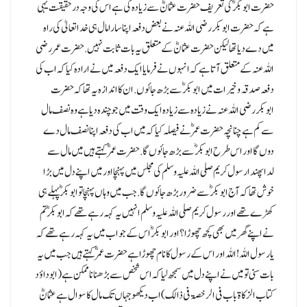
حضرت ابوبکرؓ کی تعریف حضرت عثمانؓ سے زیادہ کی ہے اس کی وجہ درحقیقت یہی
ہے کہ حضرت ابوبکر رضی اللہ عنہ نے بعض دفعہ اپنا سارا مال ہی خدا تعالیٰ کی راہ
میں دے دیا تھا لیکن حضرت عثمانؓ کے متعلق یہ بات ثابت نہیں.حضرت عمر رضی
اللہ عنہ کے متعلق آتا ہے کہ انہوں نے فرمایا ایک دفعہ میں نے ارادہ کیا کہ اب کی
دفعہ صدقہ و خیرات میں ابوبکرؓ سے بڑھ جائوں.ان کا اندازہ یہ تھا کہ حضرت
ابوبکر رضی اللہ عنہ نے زیادہ سے زیادہ ایک وقت میں جو چندہ دیا ہے وہ نصف مال
سے کم ہے چنانچہ حضرت عمرؓ نے فیصلہ کیا کہ میں اب کی دفعہ اپنا نصف مال دے
دوں گا اور اس طرح ابوبکرؓ سے بڑھ جائوں گا.حضرت عمرؓ کہتے ہیں میں مال سے
لداپھندا رسول کریم صلی اللہ علیہ وسلم کی مجلس میں پہنچا اور میں اپنے دل میں بڑا
خوش تھا کہ آج ابوبکرؓ سے ضرور بڑھ جائوں گا.جب میں وہاں پہنچا تو ابوبکرؓ پہلے ہی
کھڑے تھے اور رسول کریم صلی اللہ علیہ وسلم انہیں یہ کہہ رہے تھے کہ ابوبکرؓ تم
نے اپنے گھر میں بھی کچھ چھوڑا؟ اور ابوبکرؓ اس کے جواب میں یہ کہہ رہے تھے کہ
یا رسول اللہ! اللہ اور اس کے رسول کا نام چھوڑا ہے حضرت عمرؓ کہتے ہیں جب میں یہ
بات سنی تو میں نے اپنے دل میں سمجھ لیا کہ اس شخص سے بڑھنا ناممکن ہے(ابو داؤد
کتاب الزکاۃ باب فی الرخصۃ فی ذالک) اب دیکھو جہاں تک مال کا سوال ہے عثمانؓ