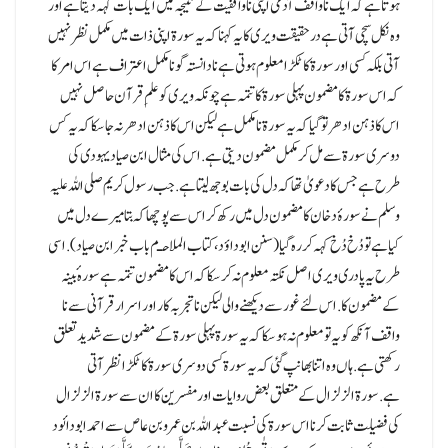
ہوتا ہے کہ ایک ناواقف آدمی اپنی ناواقفیت کے نتیجہ میں ایک بات کہہ دیتا ہے اور
وہ نکل سچی آتی ہے درحقیقت ویری کا یہ کہنا کہ یہ سورۃ اپنی ذات میں مکمل نظر نہیں
آتی بلکہ کسی اور سورۃ کا ٹکڑا معلوم ہوتی ہے نادانستہ گونا مکمل اعتراف ہے اس امر کا
کہ اس سورۃ کا مضمون پہلی سورۃ کا تتمہ ہے چونکہ ویری کو علمِ قرآن حاصل نہیں
اس کا ذہن ادھر تو گیا کہ یہ سورۃ نا مکمل ہے لیکن اس کا ذہن ادھر نہ جا سکا کہ یہ کس
دوسری سورۃ سے مل کر مکمل مضمون دیتی ہے.اس کی مثال ابن صیاد یہودی کی
طرح ہے جس کا دعویٰ تھا کہ دل کی بات بوجھ لیتا ہے.جب رسول کریم صلی اللہ علیہ
وسلم نے سورۂ دخان کا مضمون دل میں رکھ کر اس سے پوچھا کہ بتا میرے دل میں
کیا ہے تو دُخ دُخ کہہ کر رہ گیا(سنن ابو داؤد، کتاب الملاحـم باب خبر ابن صیاد).اسی
طرح یہ پادری ویری اصل نکتہ معلوم نہ کر سکا کہ اس کا مضمون تتمہ ہے سورہ ٔبینہ
کے مضمون کا.اس لئے غور سے دیکھنے والی لیکن نا تجربہ کار اور اسرار قرآنی سے نا
واقف آنکھ کو یہ تو معلوم نہ ہو سکا کہ یہ سورۃ پہلی سورۃ کے مضمون سے شدید تعلق
رکھتی ہے.ہاں وہ اتنا بھانپ گئی کہ یہ سورۃ کسی دوسری سورۃ کاٹکڑا نظر آتی
ہے.سورۃ الزلزال کے متعلق بعض روایات اور مفسرین کا ان سے سورۃ الزلزال
کی فضیلت ثابت کرنا اس سورۃ کی نسبت عبداللہ بن عمرو بن عاص سے احمد ابودائود