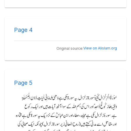
Page
4
View on Alislam.org
Original source:
Page
5
سُوْرَۃُ الْزِلْزَالِ مَکِّیَّۃٌ سورۃ زلزال.یہ سورۃ مکی ہے وَ ھِیَ ثَـمَانِیَ اٰیَاتٍ دُوْنَ الْبَسْمَلَۃِ
وَفِیْـھَا رُکُوعٌّ وَّ احِدٌ اور اس کی بسم اللہ کے سوا آٹھ آیات ہیں اور ایک رکوع
ہے.سورۂ زلزال مکی ہے مجاہد، عطاء اور ابن عباسؓ کے نزدیک یہ سورۃ مکی ہے قتادہ
اور مقاتل اسے مدنی کہتے ہیں (روح المعانی زیر سورۃ زلزال) چونکہ ایک صحابی کی