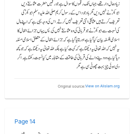
زیادہ مال دار تھے، جہاں تک رقموں کا سوال ہے جو رقمیں حضرت عثمانؓنے دیں
ابوبکرؓ نے نہیں دیں مگر باوجود اس کے رسول کریم صلی اللہ علیہ وسلم ابوبکرؓ کی
تعریف کرتے ہیں عثمانؓکی اتنی تعریف نہیں کرتے.اس کی وجہ یہی ہے کہ اپنے مال
کی نسبت سے ابوبکرؓ نے جو قربانی کی وہ عثمانؓنے نہیں کی.پس یہاں جزائے اعمال کا
اسلامی فلسفہ بیان کیا گیا ہے اور بتایا گیا ہے کہ جزائے اعمال کے متعلق اسلامی مسئلہ
یہ نہیں کہ اللہ تعالیٰ یہ دیکھتا ہے کہ کمیت کیا ہے بلکہ اللہ تعالیٰ یہ دیکھتا ہے کہ جو کچھ
دیا گیا ہے وہ دینے والے کی قربانی کی طاقت کے مقابلہ میں کیا نسبت رکھتا ہے.اگر
دی ہوئی چیز بہت چھوٹی سی ہے مگر
View on Alislam.org
Original source:
Page
14