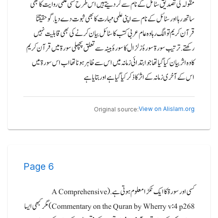
مقولہ کی تصدیق سٹائل کے نام سے کر دیتے ہیں اس طرح کسی علمی روایت کا بھی
ساتھ رہا اور سٹائل کے نام سے اپنی علمی مہارت کا بھی ثبوت دے دیا.گو حقیقتاً
قرآن کریم تو الگ رہا وہ عام عربی کتب کا سٹائل بیان کرنے کی بھی قابلیت نہیں
رکھتے.ترتیب سورۃ سورۂ زلزال کا سورۂ بینہ سے تعلق پچھلی سورۃ میں قرآن کریم
کا وہ اثر بیان کیا گیا تھا جو ابتدائی زمانہ میں اس سے ظاہر ہونا تھا اب اس سورۃ میں
اس کے آخری زمانہ کے اثر کا ذکر کیا گیا ہے اور بتایا ہے
View on Alislam.org
Original source:
Page
6
کسی اور سورۃ کا ایک ٹکڑا معلوم ہوتی ہے.(A Comprehensive
Commentary on the Quran by Wherry v:4 p268) مگر کبھی ایسا