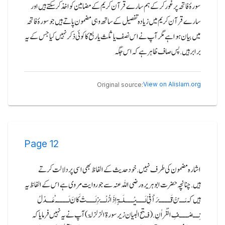
سورۂ فاتحہ پر غور کر کے ہم سارے قرآن کریم کے مضامین کو اخذ کرسکتے ہیں اور
سارے قرآن کریم میں زیادہ تفصیل کے ساتھ وہی مضمون پاتے ہیں جو سورۂ فاتحہ
میں بیان ہوا ہے مگر آپ نے اس نصف یا ثلث یا ربع کا کوئی ذکر نہیں کیا جس کے یہ
برابر ہیں.پس صاف ظاہر ہے کہ اس جگہ
View on Alislam.org
Original source:
Page
12
اشارہ مضمون کی طرف نہیں.خود حدیث کے الفاظ بھی اسی پر دلالت کرتے
ہیں.چنانچہ حضرت ابو ہریرہ رضی اللہ عنہ سے جو روایت مروی ہے اس کے الفاظ یہ
ہیں کہ مَــنْ قَــــرَأَ فِیْ لَـــیْـــلَـۃٍ اِذَا زُلْــزِلَـــتْ کَانَ لَــــہٗ عَــدْلُ
نِــصْـــفِ الْقُراٰنِ.(فـتح البیان زیر سورۃ الزلزلۃ)آپ نے یہ نہیں فرمایا کہ