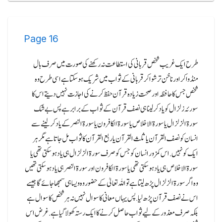
Page
16
طرح ایک غریب شخص قربانی کی استطاعت نہ رکھنے کی صورت میں صرف بال
منڈوا کر اور ناخن ترشوا کر قربانی کے ثواب میں شریک ہو سکتا ہے اسی طرح وہ
شخص جس کا حافظہ اور صحت زیادہ قرآن حفظ کرنے کی اجازت نہیں دیتے اس کا
سورئہ زلزال کو یاد کر لینا ہی نصف قرآن کے ثواب کے برابر ہے پس بے شک
سورۃ الزلزال یا سورۃ الاخلاص یا سورۃ الکافرون یا سورۃ النصر کے یاد کر لینے سے
انسان کو نصف القرآن یا ثلث القرآن یا ربع القرآن کا ثواب مل جاتا ہے مگر ہر
ایک کو نہیں.اس کمزور انسان کو جس کو صرف سورۃ الزلزال ہی یاد ہو سکتی تھی یا
سورۃ الاخلاص ہی یاد ہو سکتی تھی یا سورۃ الکافرون اور سورۃ النصر ہی یاد ہو سکتی تھیں
وہ اگر سورۃ الزلزال پڑھ لیتا ہے تو اللہ تعالیٰ کے حضور وہ ویسا ہی سمجھا جائے گا جیسے
اس نے نصف قرآن پڑھ لیا.پس یہاں معانی کا سوال نہیں نہ ہرشخص کا سوا ل ہے
بلکہ صرف معذور کے لیے ثواب حاصل کرنے کا ایک رستہ کھولا گیا ہے.غرض اس