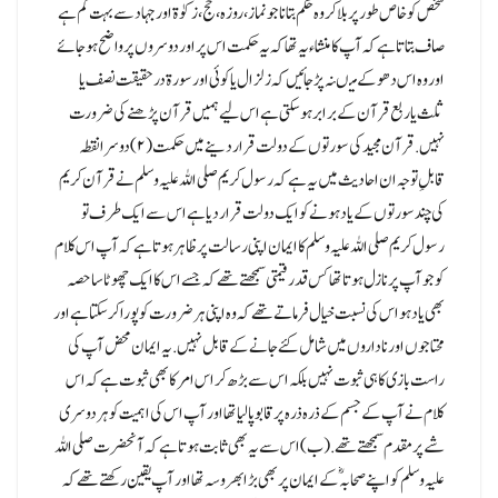
شخص کو خاص طور پر بلا کر وہ حکم بتانا جو نماز، روزہ، حج، زکوٰۃ اور جہاد سے بہت کم ہے
صاف بتاتا ہے کہ آپ کا منشاء یہ تھا کہ یہ حکمت اس پر اور دوسروں پر واضح ہو جائے
اور وہ اس دھوکے میںنہ پڑ جائیں کہ زلزال یا کوئی اور سورۃ درحقیقت نصف یا
ثلث یا ربع قرآن کے برابر ہو سکتی ہے اس لیے ہمیں قرآن پڑھنے کی ضرورت
نہیں.قرآن مجید کی سورتوں کے دولت قرار دینے میں حکمت (۲)دوسرا نقطہ
قابلِ توجہ ان احادیث میں یہ ہے کہ رسول کریم صلی اللہ علیہ وسلم نے قرآن کریم
کی چند سورتوں کے یاد ہونے کو ایک دولت قرار دیا ہے اس سے ایک طرف تو
رسول کریم صلی اللہ علیہ وسلم کا ایمان اپنی رسالت پر ظاہر ہوتا ہے کہ آپ اس کلام
کو جو آپ پر نازل ہوتاتھا کس قدر قیمتی سمجھتے تھے کہ جسے اس کا ایک چھوٹا سا حصہ
بھی یاد ہو اس کی نسبت خیال فرماتے تھے کہ وہ اپنی ہرضرورت کو پورا کر سکتا ہے اور
محتاجوں اور ناداروں میں شامل کئے جانے کے قابل نہیں.یہ ایمان محض آپ کی
راست بازی کا ہی ثبوت نہیں بلکہ اس سے بڑھ کر اس امر کا بھی ثبوت ہے کہ اس
کلام نے آپ کے جسم کے ذرہ ذرہ پر قابو پا لیا تھا اور آپ اس کی اہمیت کو ہر دوسری
شے پر مقدم سمجھتے تھے.(ب) اس سے یہ بھی ثابت ہوتا ہے کہ آنحضرت صلی اللہ
علیہ وسلم کو اپنے صحابہؓ کے ایمان پر بھی بڑا بھروسہ تھا اور آپ یقین رکھتے تھے کہ