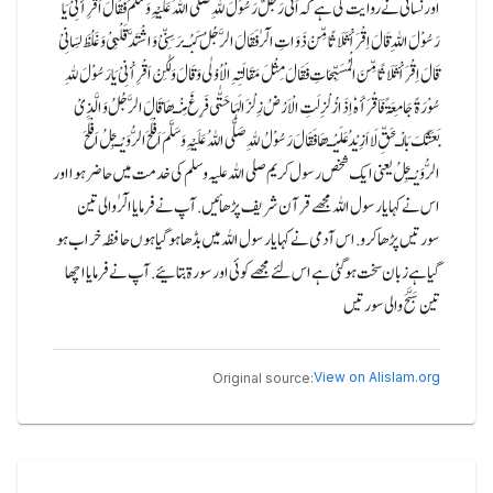
اور نسائی نے روایت کی ہے کہ اَتٰی رَجُلٌ رَسُوْلَ ﷲِ صَلَّی اللہُ عَلَیْہِ وَسَلَّمَ فَقَالَ اَقْرِأْنِیْ یَا
رَسُوْلَ اللہِ قَالَ اِقْرَأْ ثَلَاثًا مِّنْ ذَوَاتِ الٓرٰ فَقَالَ الرَّجُلُ کَبُـرَ سِنِّیْ وَ اشْتَدَّ قَلْبِیْ وَ غَلُظَ لِسَانِیْ
قَالَ اِقْرَأْ ثَلَاثًا مِّنَ الْمُسَبِّحَاتِ فَقَالَ مِثْلَ مَقَالَتِہِ الْاُوْلٰی وَقَالَ وَلٰکِنْ اَقْرِأْنِیْ یَا رَسُوْلَ ﷲِ
سُوْرَۃً جَامِعَۃً فَاَقْرَأَہٗ اِذَا زُلْزِلَتِ الْاَرْضُ زِلْزَالَہَا حَتّٰی فَرِغَ مِنْـھَا قَالَ الرَّجُلُ وَالَّذِیْ
بَعَثَکَ بَالْـحَقِّ لَا اَزِیْدُ عَلَیْـھَا فَقَالَ رَسُوْلُ ﷲِ صَلَّی اللہُ عَلَیْہِ وَسَلَّمَ اَفْلَحَ الرُّوَیْـجِلُ اَفْلَحَ
الرُّوَیْـجِلُ یعنی ایک شخص رسول کریم صلی اللہ علیہ وسلم کی خدمت میں حاضر ہوا اور
اس نے کہا یا رسول اللہ مجھے قرآن شریف پڑھائیں.آپ نے فرمایا الٓرٰ والی تین
سورتیں پڑھا کرو.اس آدمی نے کہا یا رسول اللہ میں بڈھا ہوگیا ہوں حافظہ خراب ہو
گیا ہے زبان سخت ہو گئی ہے اس لئے مجھے کوئی اور سورۃ بتائیے.آپ نے فرمایا اچھا
تین سَبَّحَ والی سورتیں
View on Alislam.org
Original source: