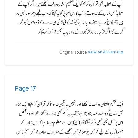
آپ کے صحابہ بھی قرآن کریم کو ایک عظیم الشان دولت سمجھتے ہیں.اگر آپ کے
صحابہؓ اس خیال کے نہ ہوتے تو آپ کا اس صحابی کو یہ کہنا کہ جب تجھے چند سورتیں یاد
ہیں تو تُو نکا ح کربے معنے ہو جاتا ہے کیونکہ کوئی لڑکی ہی نہ دے گا تو وہ نکاح کیونکر
کرے گا.اگر لڑکیاں اور لڑکیوں کے ماں باپ بھی قرآن کریم کو
View on Alislam.org
Original source:
Page
17
ایک عظیم الشان دولت نہ سمجھتے اور انہیں یہ یقین نہ ہوتا کہ قرآن کریم کا ایک جزو
بھی انسان کو دولت مند بنا دیتا ہے تو آپ یہ حکم کبھی نہ دے سکتے تھے اور وہ شخص
اس پر عمل بھی کبھی نہ کر سکتا تھا.(ج)اس سے معلوم ہوتا ہے کہ اس زمانہ کے
مسلمانوں کے لیے قرآن پڑھنا قرآن سمجھنے کے مترادف تھا اور قرآن سمجھنا اس