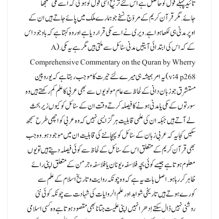
تائید پہلے قول کو حاصل ہے اس لئے ترجیح اسی قول کو ہوگی کہ اسے مکی سمجھا
جائے.مگر قرآن کریم کے مروّج نسخے جو ہمارے ملک میں پائے جاتے ہیں ان کے
اوپر مدنی ہی لکھا ہوا ہے.ویری نے اسے مکی قرار دیا ہے اور وہ کہتا ہے کہ باوجود اس
کے کہ اس کی ابتدائی آیتیں مدنی سٹائل سے ملتی ہیں مگر ہے یہ مکی.(A
Comprehensive Commentary on the Quran by Wherry
v:4 p268) یہ امر ہمیشہ ہی میرے لئے حیرت کا موجب رہتا ہے کہ یوروپین
مستشرق جو زبان دانی کے لحاظ سے عام مولویوں سے بھی عربی کا علم کم رکھتے ہیں وہ
سورتوں کے مکی یا مدنی ہونے کا فیصلہ کرتے وقت ان کے سٹائل کوکیوں زیر بحث
لے آتے ہیں جبکہ ان کی علمی قابلیت ہرگز ایسی نہیں کہ وہ عربی کو اچھی طرح سمجھ
سکیں کجا یہ کہ عربی زبان کے سٹائل کو پہچاننے کی قابلیت ان میں موجود ہو.وہ جب
بھی قرآن کریم کے متعلق اس کے سٹائل کے لحاظ سے کوئی فیصلہ دیتے ہیں تو یوں
معلوم ہوتا ہے جیسے کوئی بچہ فلاسفہء یونان یا فلاسفہء جرمن کے متعلق اپنی رائے
ظاہر کررہا ہو.اصل بات یہ ہے کہ وہ چونکہ روایت و تاریخ اسلام کے علم سے
کورے ہوتے ہیں تاریخی شواہد اور علم الروایات کی شہادت سے چونکہ کوئی نئی
روشنی نہیں ڈال سکتے اِدھر انہیں اپنی علمیت جتانا بھی مقصود ہوتا ہے وہ کسی اسلامی