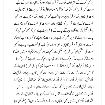
پر عمل کرنے کے مترادف تھا ورنہ قرآن کی چند سورتوں کا یاد ہونا ان کے لیے
دولت کس طرح کہلا سکتا تھا.آج کل مسلمان اوّل تو قرآن پڑھتے ہی نہیں ایک
بہت ہی چھوٹی تعداد قرآن پڑھنا جانتی ہے مگر اس چھوٹی تعداد میں سے اور بھی
تھوڑے لوگ ہیں جو قرآن کو سمجھتے ہیں اور ان بہت ہی تھوڑے لوگوں میں سے
بالکل قلیل گروہ انگلیوں پر گنے جانے کے قابل ایسا ہے جو اس کو سمجھ کر باطن کو
جانے دو اس کے ظاہر پر عمل کرتا ہے ان حالات میں ایسے لوگوں کا ادب کون کر
سکتا ہے اور ایسی قوم جس کا اپنی مذہبی اور الہامی کتاب کی نسبت یہ رویہ ہے وہ کسی
عزت کی مستحق ہی کس طرح ہو سکتی ہے.بِسْمِ اﷲِ الرَّحْمٰنِ الرَّحِیْمِ۰۰۱ (میں) اللہ کا
نام لے کر جو بے حد کرم کرنے والا (اور )بار بار رحم کرنے والا ہے( شروع کرتا
ہوں) اِذَا زُلْزِلَتِ الْاَرْضُ زِلْزَالَهَاۙ۰۰۲ جب زمین کو پوری طرح ہلا دیا جائے
گا.حلّ لُغات.زُلْزِلَتْ.زُلْزِلَتْ: زَلْزَلَ سے مونث مجہول کا صیغہ ہے اور زَلْزَلَ اللہُ
الْاَرْضَ زَلْزَلَۃً وَزِلْزَالًا وَزَلْزَالًا و زُلْزَالًا کے معنے ہیں اَرْجَفَھَا.اللہ تعالیٰ نے زمین کو ہلا
دیا اور زَلْزَلَ فُلَانًا کے معنے ہیں خَوَّفَہٗ وَحَذَّرَہٗ اسے خوف دلایا اور ڈرایا.اور زَلْزَلَ
الْاِبِلَ کے معنے ہیں سَاقَھَا بِعُنْفٍ اونٹوں کو مار کوٹ کر چلایا اور اَلزَّلاَزِلُ کے معنے
اَلشَّدَائِدُ وَالْاَھْوَالُ کے ہیں یعنی سختیاں اور خوف (اقرب) اِذَا جیسا کہ پہلے بھی بتایا