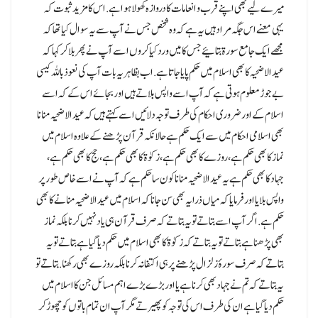
میرے لیے بھی اپنے قرب و انعامات کا دروازہ کھولا ہوا ہے.اس کا مزید ثبوت کہ
یہی معنے اس جگہ مراد ہیں یہ ہے کہ وہ شخص جس نے آپ سے یہ سوال کیا تھا کہ
مجھے ایک جامع سورۃ بتائیے جس کا میں ورد کیا کروں اسے آپ نے پھر بلا کر کہا کہ
عید الاضحیہ کا بھی اسلام میں حکم پایا جاتا ہے.اب بظاہر یہ بات آپ کی نعوذ باللہ کیسی
بے جوڑ معلوم ہوتی ہے کہ آپ اسے واپس بلاتے ہیں اور بجائے اس کے کہ اسے
اسلام کے اور ضروری احکام کی طرف توجہ دلائیں اسے کہتے ہیں کہ عید الاضحیہ منانا
بھی اسلامی احکام میں سے ایک حکم ہے حالانکہ قرآن پڑھنے کے علاوہ اسلام میں
نماز کا بھی حکم ہے، روزے کا بھی حکم ہے، زکوٰۃ کا بھی حکم ہے، حج کا بھی حکم ہے،
جہادکا بھی حکم ہے یہ عیدالاضحیہ منانا کون سا حکم ہے کہ آپ نے اسے خاص طور پر
واپس بلایااور فرمایا کہ میاں ذرا یہ بھی سن جانا کہ اسلام میں عید الاضحیہ منانے کا بھی
حکم ہے.اگر آپ اسے بتاتے تو یہ بتاتے کہ صرف قرآن ہی یاد نہیں کرنا بلکہ نماز
بھی پڑھنا ہے بتاتے تو یہ بتاتے کہ زکوٰۃ کا بھی اسلام میں حکم دیا گیا ہے بتاتے تو یہ
بتاتے کہ صرف سورۂ زلزال پڑھنے پر ہی اکتفا نہ کرنا بلکہ روزے بھی رکھنا.بتاتے تو
یہ بتاتے کہ تم نے جہاد بھی کرنا ہے یا اور بڑے بڑے اہم مسائل جن کا اسلام میں
حکم دیا گیا ہے ان کی طرف اس کی توجہ کو پھیرتے مگر آپ ان تمام باتوں کو چھوڑ کر