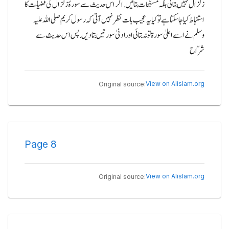
زلزال نہیں بتائی بلکہ مسبّحات بتائیں.اگر اس حدیث سے سورۂ زلزال کی فضیلت کا
استنباط کیا جا سکتا ہے تو کیا یہ عجیب بات نظر نہیں آتی کہ رسول کریم صلی اللہ علیہ
وسلم نے اسے اعلیٰ سورۃ تو نہ بتائی اورادنیٰ سورتیں بتا دیں.پس اس حدیث سے
شرّاح
View on Alislam.org
Original source:
Page
8
View on Alislam.org
Original source: