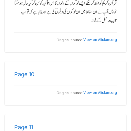
قرآن کریم کو حفظ کر سکے ایسے لوگوں کے دلوں کا اس تاکید کو سن کر کیا حال ہو سکتا
تھا پس آپ نے ان الفاظ میں ان لوگوں کی دلجوئی کی ہے اوربتایا ہے کہ ثواب
قابلیتِ عمل کے لحاظ
View on Alislam.org
Original source:
Page
10
View on Alislam.org
Original source:
Page
11