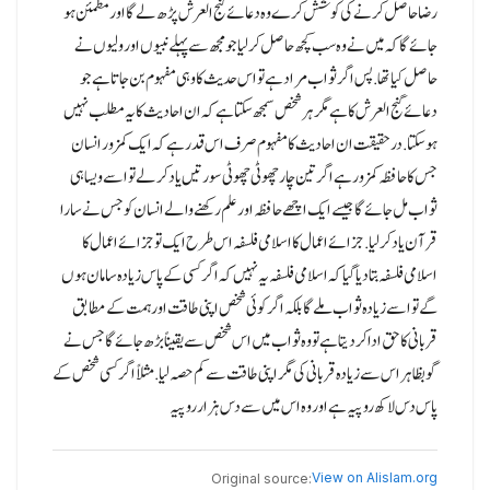
رضا حاصل کرنے کی کوشش کرے وہ دعائے گنج العرش پڑھ لے گا اور مطمئن ہو
جائے گا کہ میں نے وہ سب کچھ حاصل کر لیاجو مجھ سے پہلے نبیوں اور ولیوں نے
حاصل کیا تھا.پس اگر ثواب مراد ہے تو اس حدیث کا وہی مفہوم بن جاتا ہے جو
دعائے گنج العرش کا ہے مگر ہر شخص سمجھ سکتا ہے کہ ان احادیث کا یہ مطلب نہیں
ہوسکتا.درحقیقت ان احادیث کا مفہوم صرف اس قدر ہے کہ ایک کمزور انسان
جس کا حافظہ کمزور ہے اگر تین چار چھوٹی چھوٹی سورتیں یاد کر لے تو اسے ویسا ہی
ثواب مل جائے گا جیسے ایک اچھے حافظہ اور علم رکھنے والے انسان کو جس نے سارا
قرآن یاد کر لیا.جزائے اعمال کا اسلامی فلسفہ اس طرح ایک تو جزائے اعمال کا
اسلامی فلسفہ بتا دیا گیا کہ اسلامی فلسفہ یہ نہیں کہ اگر کسی کے پاس زیادہ سامان ہوں
گے تو اسے زیادہ ثواب ملے گا بلکہ اگر کوئی شخص اپنی طاقت اور ہمت کے مطابق
قربانی کا حق ادا کر دیتا ہے تو وہ ثواب میں اس شخص سے یقیناً بڑھ جائے گا جس نے
گو بظاہر اس سے زیادہ قربانی کی مگر اپنی طاقت سے کم حصہ لیا.مثلاً اگر کسی شخص کے
پاس دس لاکھ روپیہ ہے اور وہ اس میں سے دس ہزار روپیہ
View on Alislam.org
Original source: