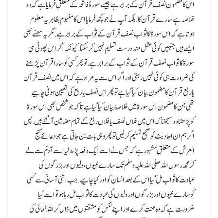
اس کا مضمون نصف قرآن کے برابر ہے جیسے سورۂ فاتحہ کے متعلق فرمایا ہے کہ وہ
خلاصہ ہے سارے قرآن کا.بلکہ آپ نے جو کچھ فرمایا اس کا مفہوم بظاہر یہ معلوم
ہوتا ہے کہ اس سورۃ کا ثواب نصف قرآن کے ثواب کے برابر ہے.مگر یہ معنے بھی
ایسے ہیں جنہیں کوئی عقل مند درست تسلیم نہیں کرسکتا.کیونکہ اگر اس چھوٹی سی
سورۃ کاثواب نصف قرآن کے ثواب کے برابر ہے.تو پھر کسی کو سارا قرآن پڑھنے
کی ضرورت ہی کوئی نہیں رہتی اور اگر اس سے یہ مراد ہے کہ اس میں نصف قرآن
یا ربع قرآن کا مضمون بیان کیا گیا ہے تو پھر اس نصف یا ربع کی تعیین ہونی چاہیے
تھی جن کا مضمون اس سورۃ میں خلاصۃً بیان کیا گیا ہے تا کہ جو شخص بھی اس سورۃ
کو پڑھتا وہ سمجھتا کہ اس میں فلاں نصف یا فلاں ربع کے تمام مضامین آ گئے ہیں.پس
اگر ہم ان احادیث کو صحیح تسلیم کر لیں تو پھر وہی بات بن جاتی ہے جو دعائے گنج
العرش کے متعلق مشہور ہے کہ جس نے اسے ایک دفعہ پڑھ لیا اسے آدمؑ سے لے
کر محمد رسول اللہ صلی اللہ علیہ وسلم تک سارے نبیوں، ولیوں اور بزرگوں کی
عبادت کا ثواب مل گیا اس کے بعد انسان کو اور کیا چاہیے.جب اتنی آسانی سے کسی
کو سارے نبیوں اور بزرگوں اور ولیوں کی عبادت کا ثواب مل رہا ہو تو اسے کیا
ضرورت ہے کہ وہ محنت کرے اور اپنے نفس کو مشقتوں میں ڈال کر اللہ تعالیٰ کی