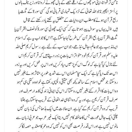
ناخن ترشوانا، اپنی مونچھوں کے اگلے حصے کے بال چھوٹے کروانا اور زیر ناف بالوں
پر اُسترا پھیرنا جو اللہ تعالیٰ کے نزدیک تمہاری قربانی ہو گی.کسی سورۃ کے ثلث یا
ربع قرآن ہونے کا مطلب ان روایات کے متعلق یہ نکتے یاد رکھنے کے قابل
ہیں.اوّل یہاں یہ سوال پیدا ہوتا ہے کہ کسی ایک چھوٹی سی سورۃ کو نصف القرآن یا
ثلث القرآن یا ربع القرآن کس طرح کہا جا سکتا ہے؟ اس کا جواب یہ ہے کہ اسلام
ایسا مذہب ہے جو عالم، جاہل، بُڈھے، جو ان سب کے لئے ہے.رسول کریم صلی اللہ
علیہ وسلم اور قرآن کریم خود متواتر اس بات پر زور دیتے ہیں کہ قرآن کریم اس
لئے نازل کیا گیا ہے کہ لوگ اس کو پڑھیں، یاد کریں اور اس پر عمل کریں اور یہ زور
اس حد تک دیا گیا ہے کہ ایک سچا مسلمان اس سے شدید طور پر متاثر ہوئے بغیر نہیں
رہ سکتا.جو شخص اسلام کے ساتھ کچھ بھی حقیقی دلچسپی رکھتا ہے خواہ وہ کتنی ہی کم ہو
وہ اس بات کا اقرار کئے بغیر نہیں رہ سکتا کہ اس کی ایمانی زندگی کا مدار صرف اور
صرف قرآن کریم پر ہے اور یہ کہ وہ اتنا ہی خدا تعالیٰ کے قریب جا سکتا ہے جتنا
قریب کہ وہ قرآن کریم کے گیا ہے.ان حالات میں ایک بڈھا جس کی زبان نہیں
چلتی ایک جاہل عورت جس کا حافظہ کام نہیں دیتا ایک غیر عرب جو عربی زبان سے
مانوس نہیں ہے اور اس قدر فرصت بھی اس کو نہیں کہ وہ عمر کا معتد بہ حصہ لگا کر