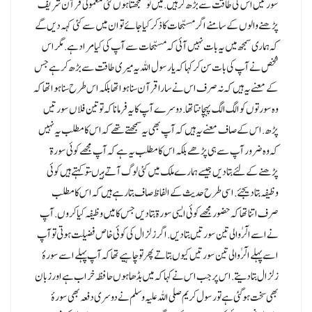
سورتیں اس کی طاقت سے بڑھ کر ہیں.میں تو سمجھتا ہوں کئی معمولی قرآن شریف
پڑھنے والوں کے سامنے اگر مسبّحات کا ذکر کیاجائے تو ان میں سے کئی کہہ دیں گے
کہ ہماری سمجھ میں یہ بات نہیں آئی کہ مسبّحات سے آپ کی کیا مراد ہے.مگر اس
شخص نے آپ کی بات سن کر کہا کہ یا رسول اللہ یہ میری طاقت سے بڑھ کر ہے جس
کے معنے یہ ہیں کہ نہ صرف اس نے سارا قرآن سنا ہوا تھا بلکہ اس طرح سنا ہوا تھا کہ
وہ سورتوں کو الگ الگ پہچانتا تھا.دوسرے آپ کا یہ فرمانا کہ تو تین فلاں سورتیں
پڑھ.اس کے صاف معنے یہ ہیں کہ آپ بھی یہ سمجھتے تھے کہ اس کا مطلب یہ نہیں
کہ وہ ضرور آپ سے ہی پڑھے بلکہ اس کا مطلب یہ ہے کہ آپ مجھے کوئی سورۃ
پڑھنے کے لئے بتادیں جیسے ہمارے ملک میں کئی لوگ آتے ہیںتو کہتے ہیں کوئی
وظیفہ بتا دیجئے.اسی طرح حدیث کے الفاظ صاف بتا رہے ہیں کہ اس کا مطلب
صرف اتنا تھا کہ حضور مجھے کوئی ایسی سورۃ بتا دیں جس کا میں وظیفہ کیا کروں.آپ
نے اسے الٓرٰ والی تین سورتیں بتا دیں.اگر زلزال کی کوئی خاص فضیلت ہوتی تو آپ
اسے پہلے الٓرٰ والی تین سورتیں کیوں بتاتے پھر تو چاہیے تھا کہ آپ پہلے اسے سورۂ
زلزال بتا دیتے.اس پر جب اس نے کہا کہ میں بڈھا ہوں حافظہ خراب ہے اور زبان
بھی سخت ہوگئی ہے تو رسول کریم صلی اللہ علیہ وسلم نے دوسری دفعہ بھی سورۂ