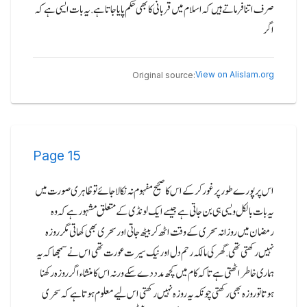
صرف اتنا فرماتے ہیں کہ اسلام میں قربانی کا بھی حکم پایا جاتا ہے.یہ بات ایسی ہے کہ
اگر
View on Alislam.org
Original source:
Page
15
اس پر پورے طور پر غور کر کے اس کا صحیح مفہوم نہ نکالا جائے تو ظاہر ی صورت میں
یہ بات بالکل ویسی ہی بن جاتی ہے جیسے ایک لونڈی کے متعلق مشہور ہے کہ وہ
رمضان میں روزانہ سحری کے وقت اٹھ کر بیٹھ جاتی اور سحری بھی کھاتی مگر روزہ
نہیں رکھتی تھی.گھر کی مالکہ رحم دل اور نیک سیرت عورت تھی اس نے سمجھا کہ یہ
ہماری خاطر اٹھتی ہے تا کہ کام میں کچھ مدد دے سکے ورنہ اس کا منشاء اگر روزہ رکھنا
ہوتا تو روزہ بھی رکھتی چونکہ یہ روزہ نہیں رکھتی اس لیے معلوم ہوتا ہے کہ سحری