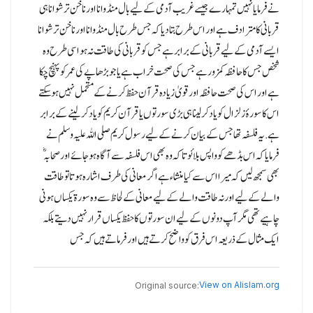
نے فرمایا نہیں تمہارے جیسے غریب آدمی کے لیے بال منڈوانا اور ناخن ترشوانا ہی
قربانی کا مترادف ہے اور اس طرح بتا دیا کہ جس طرح بال منڈوانا اور ناخن ترشوانا
ایسے آدمی کے لیے قربانی کے برابر ہے جس کو قربانی کی طاقت نہ ہو اسی طرح وہ
شخص جس کا حافظہ کمزور ہے جس کی صحت خراب ہے یا جو بڑھاپے کی عمر کو پہنچ چکا
ہے اور اس کی صحت حافظہ اور قویٰ زیادہ قرآن حفظ کرنے کے متحمل نہیں ہو سکتے
اس کا سورۂ زلزال کو یاد کر لینا ہی بڑی سورتوں یاقرآن کریم کو یاد کر لینے کے برابر
ہے.یہ فلسفہ تھا جس کے بیان کرنے کے لیے رسول کریم صلی اللہ علیہ وسلم نے
فرمایا کہ اس بڈھے کو واپس بلائو تا کہ وہ بھی اس فلسفہ سے آگاہ ہو جائے اور صحابہؓ
بھی سمجھ لیں کہ میرا اس سے کیا منشاء ہے اگر معانی کی طرف اشارہ ہوتا تو طاقت
والے کے لیے اور نہ طاقت والے کے لیے معانی کے لحاظ سے وہ سورۃ یکساں ہونی
چاہیے تھی مگر آپ دونوں کے لیے ان سورتوں کا حفظ یکساں قرار نہیں دیتے بلکہ
ایک مثال کے ذریعہ اس فرق کوواضح کرتے ہیں اور فرماتے ہیں کہ جس
View on Alislam.org
Original source: