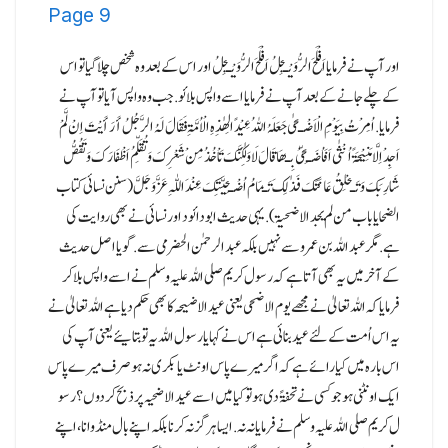
Page
9
اور آپ نے فرمایا اَفْلَحَ الرُّوَیْـجِلُ اَفْلَحَ الرُّوَیْـجِلُ اور اس کے بعد وہ شخص چلا گیا تو اس
کے چلے جانے کے بعد آپ نے فرمایا اسے واپس بلائو.جب وہ واپس آیا تو آپ نے
فرمایا.اُمِرْتُ بِیَوْمِ الْاَضْـحٰی جَعَلَہُ اللہُ عِیْدًا لِھٰذِہِ الْاُمَّۃِ فَقَالَ لَہُ الرَّجُلُ أَرَأَیْتَ اِنْ لَّمْ
اَجِدْ اِلَّا مَنِیْحَۃً اُنْثٰی اَفَاُضَـحِّیْ بِـھَا قَالَ لَا وَلٰکِنَّکَ تَاْخُذُ مِنْ شَعْرِکَ وَتُقَلِّمُ اَظْفَارَکَ وَتَقُصُّ
شَارِبَکَ وَ تَـحْلِقُ عَانَتَکَ فَذٰلِکَ تَـمَامُ اُضْـحِیَّتِکَ عِنْدَ اللّٰہِ عَزَّوَجَلَّ( سنن نسائی کتاب
الضحایا باب من لم یجد الاضحیۃ).یہی حدیث ابو دائود اور نسائی نے بھی روایت کی
ہے.مگر عبد اللہ بن عمرو سے نہیں بلکہ عبد الرحمٰن الحضرمی سے.گویا اصل حدیث
کے آخر میں یہ بھی آتا ہے کہ رسول کریم صلی اللہ علیہ وسلم نے اسے واپس بلا کر
فرمایا کہ اللہ تعالیٰ نے مجھے یوم الاضحی یعنی عید الاضیحہ کا بھی حکم دیا ہے اللہ تعالیٰ نے
یہ اس اُمت کے لئے عید بنائی ہے اس نے کہا یا رسول اللہ یہ تو بتایئے یعنی آپ کی
اس بارہ میں کیا رائے ہے کہ اگر میرے پاس اونٹ یا بکری نہ ہو صرف میرے پاس
ایک اونٹنی ہو جو کسی نے تحفۃً دی ہو تو کیا میں اسے عید الاضحیہ پر ذبح کر دوں؟ رسو
ل کریم صلی اللہ علیہ وسلم نے فرمایا نہ نہ.ایسا ہرگز نہ کرنا بلکہ اپنے بال منڈوانا، اپنے