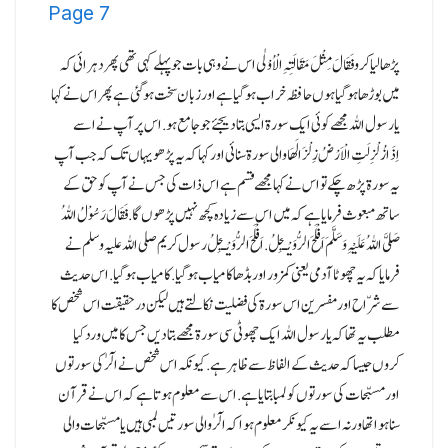
Page
7
پڑھا لیا کرو فَقَالَ مِثْلَ مَقَالَتِہِ الْاُوْلٰی اس نے وہی بات جو پہلے کہی تھی پھر دہرائی کہ
میں بوڑھا ہوگیا ہوں حافظہ خراب ہوگیا ہے اور زبان سخت ہوگئی ہے پھر اس نے کہا
یارسول اللہ مجھے کوئی ایک سورۃ ایسی بتادیجئے جو جامع ہو.اس پر آپ نے اسے
اِذَازُلْزِلَتِ الْاَرْضُ زِلْزَالَھَا والی سورۃ سنائی اور کہا کہ یہ پڑھو یہاں تک کہ جب آپ
یہ سورۃ پڑھ چکے تو اس نے کہا مجھے قسم ہے اس ذات کی جس نے آپ کو حق کے
ساتھ مبعوث فرمایا ہے کہ میں اس سے زیادہ کچھ نہیں پڑھوں گا.فَقَالَ رَسُوْلُ اللہُ
صَلیَّ اللہُ عَلَیْہِ وَسَلَّمَ اَفْلَحَ الرُّوَیْـجِلُ.اَفْلَحَ الرُّوَیْـجِلُ رسول کریم صلی اللہ علیہ وسلم نے
فرمایا کہ یہ چھوٹا آدمی یعنی کمزور اور بڈھا کامیاب ہوگیا.کامیاب ہو گیا.اس حدیث
سے شرّاح اور مفسرین اس سورۃ کی فضلیت نکالتے ہیں لیکن درحقیقت اس شخص کا
مطلب یہ تھا کہ یا رسول اللہ ایک چھوٹی سی سورۃ مجھے بتا دیں جس کا میں ورد کیا
کروں جیسا کہ حدیث کے الفاظ سے ظاہر ہے.کیونکہ اس شخص نے الٓرٰ کی سورتوں
اور مسبّحات کی سورتوں کو لمبا بتایا ہے.اس سے معلوم ہوتا ہے کہ اس نے قرآن
سنا ہوا تھا ورنہ اسے یہ کیونکر معلوم ہوا کہ الٓرٰ والی سورتیں لمبی ہیں یا مسبّحات والی