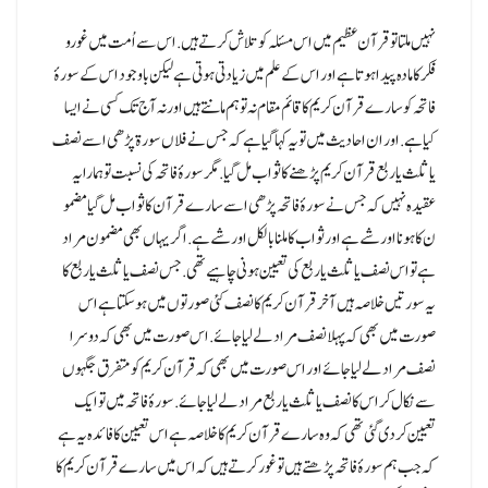
نہیں ملتا تو قرآن عظیم میں اس مسئلہ کو تلاش کرتے ہیں.اس سے اُمت میں غورو
فکر کا مادہ پیدا ہوتا ہے اور اس کے علم میں زیادتی ہوتی ہے لیکن باوجود اس کے سورۂ
فاتحہ کو سارے قرآن کریم کا قائم مقام نہ تو ہم مانتے ہیں اور نہ آج تک کسی نے ایسا
کیا ہے.اور ان احادیث میں تو یہ کہا گیا ہے کہ جس نے فلاں سورۃ پڑھی اسے نصف
یا ثلث یا ربع قرآن کریم پڑھنے کا ثواب مل گیا.مگر سورۂ فاتحہ کی نسبت تو ہمارا یہ
عقیدہ نہیں کہ جس نے سورۂ فاتحہ پڑھی اسے سارے قرآن کا ثواب مل گیا مضمو
ن کا ہونا اور شے ہے اور ثواب کا ملنا بالکل اور شے ہے.اگر یہاں بھی مضمون مراد
ہے تو اس نصف یا ثلث یا ربع کی تعیین ہونی چاہیے تھی.جس نصف یا ثلث یا ربع کا
یہ سورتیں خلاصہ ہیں آخر قرآن کریم کا نصف کئی صورتوں میں ہو سکتا ہے اس
صورت میں بھی کہ پہلا نصف مراد لے لیا جائے.اس صورت میں بھی کہ دوسرا
نصف مراد لے لیاجائے اور اس صورت میں بھی کہ قرآن کریم کو متفرق جگہوں
سے نکال کر اس کا نصف یا ثلث یا ربع مراد لے لیا جائے.سورۂ فاتحہ میں تو ایک
تعیین کر دی گئی تھی کہ وہ سارے قرآن کریم کا خلاصہ ہے اس تعیین کا فائدہ یہ ہے
کہ جب ہم سورۂ فاتحہ پڑھتے ہیں تو غور کرتے ہیں کہ اس میں سارے قرآن کریم کا