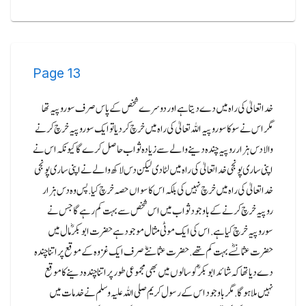
Page
13
خدا تعالیٰ کی راہ میں دے دیتا ہے اور دوسرے شخص کے پاس صرف سو روپیہ تھا
مگر اس نے سو کا سو روپیہ اللہ تعالیٰ کی راہ میں خرچ کر دیا تو ایک سوروپیہ خرچ کرنے
والا دس ہزار روپیہ چندہ دینے والے سے زیادہ ثواب حاصل کرے گا کیونکہ اس نے
اپنی ساری پونجی خدا تعالیٰ کی راہ میں لٹا دی لیکن دس لاکھ والے نے اپنی ساری پونجی
خدا تعالیٰ کی راہ میں خرچ نہیں کی بلکہ اس کا سواں حصہ خرچ کیا.پس وہ دس ہزار
روپیہ خرچ کرنے کے باوجود ثواب میں اس شخص سے بہت کم رہے گا جس نے
سوروپیہ خرچ کیا ہے.اس کی ایک موٹی مثال موجود ہے حضرت ابوبکر ؓ مال میں
حضرت عثمانؓسے بہت کم تھے.حضرت عثمانؓنے صرف ایک غزوہ کے موقع پر اتنا چندہ
دے دیا تھا کہ شائد ابو بکرؓ کو سالوں میں بھی مجموعی طور پر اتنا چندہ دینے کا موقع
نہیں ملاہو گا.مگر باوجود اس کے رسول کریم صلی اللہ علیہ وسلم نے خدمات میں