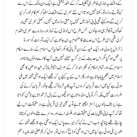
کے وقت یہ ہماری خاطر ہی تکلیف کر کے اٹھ بیٹھتی ہے ایک دن مالکہ نے اس سے
کہا تو نے روزہ تو رکھنا نہیں ہوتا اس لئے سحری کے وقت نہ اٹھا کرہم کام خود کر لیا
کریں گے وہ کہنے لگی بی بی نماز میں نہیں پڑھتی روزہ میں نہیں رکھتی سحری بھی نہ
کھائوں تو کافر ہی ہو جائوں.جس طرح اس لونڈی نے نماز اور روزہ سے سحری مقدم
کر لی تھی اسی طرح اس حدیث کا مفہوم یہ بن جاتا ہے کہ ایک تورات کو سورۂ
زلزال پڑھ لی اور ایک عید کے دن قربانی کا بکرا کھا لیا بس اسلام کے سارے احکام
پر عمل ہو گیا مگر اس حدیث کے ہرگز یہ معنے نہیں ہیں آپ کا اسے واپس بلانا اور
اسلام کے اور تمام احکام کو نظر انداز کر کے صرف اتنا فرمانا کہ عید الاضحیہ کا بھی
اسلام میں حکم پایا جاتا ہے اور پھر اس کے یہ کہنے پر کہ مجھے ایک اونٹنی تحفہ میں ملی
ہوئی ہے کیا میں اسے قربان کر دوں آپ کا یہ فرمانا کہ تجھے جانور قربان کرنے کی
ضرورت نہیں بلکہ اگر تو بال منڈواتا ہے مونچھوں کے بال ترشواتا ہے ناخن کٹواتا
ہے زیر ناف بالوں پر اُسترا پھیرتا ہے تو یہ بھی تیری قربانی ہے درحقیقت اس لیے
تھا کہ آپ اپنی پہلی بات کی حقیقت اور فلسفہ اسے اور دوسرے سننے والوں کو بتانا
چاہتے تھے چنانچہ جب اس نے کہا کہ میرے پاس ایک اونٹنی ہے جو مجھے تحفہ کے
طور پر ملی ہوئی ہے کیا میں اس اونٹنی کو ذبح کر دوں تو رسول کریم صلی اللہ علیہ وسلم