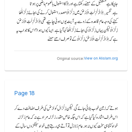
جاچکا ہے مستقبل کے معنے رکھتا ہے اور اِذْ کا استعمال بالعموم ماضی پر ہوتا
ہے.تفسیر.اِذَا زُلْزِلَتِ الْاَرْضُ میں زِلْزَالًا مصدر استعمال کرنے کی بجائے زِلْزَالَھَا
کہنے کی وجہ عام قاعدہ کے رُو سے یہ آیت یوں ہونی چاہیے تھی اِذَا زُلْزِلَتِ الْاَرْضُ
زِلْزَالًا لیکن یہاں زِلْزَالًا کی بجائے زِلْزَالَھَا کہا گیا ہے.ایسا کیوں ہوا؟ اس کا جواب یہ
ہے کہ اِذَا زُلْزِلَتِ الْاَرْضُ زِلْزَالًا کے تو صرف اتنے معنے
View on Alislam.org
Original source:
Page
18
ہوتے کہ زمین خوب ہلائی جائے گی.لیکن زِلْزَال کو اَرْض کی طرف اضافت دے کر
اس طرف اشارہ کیا گیا ہے کہ اس جگہ خاص مقدر زلزلہ مراد ہے نہ کہ عام زلزلہ
خواہ کتنا ہی سخت کیوں نہ ہو.عام زلازل تو آتے ہی رہتے ہیں خواہ سینکڑوں سال کے